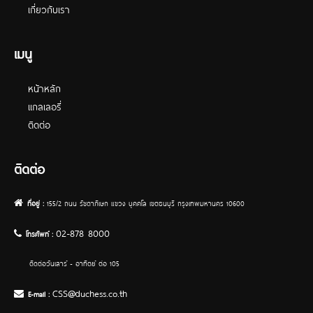
เกี่ยวกับเรา
เมนู
หน้าหลัก
เ
แกลเลอรี่
ติดต่อ
ติดต่อ
ที่อยู่ :
155/2 ถนน รัชดาภิเษก แขวง บุคคโล เขตธนบุรี กรุงเทพมหานคร 10600
02-878 8000
โทรศัพท์ :
ติดต่อวันเสาร์ - อาทิตย์ ต่อ 105
CSS@duchess.co.th
E-mail :