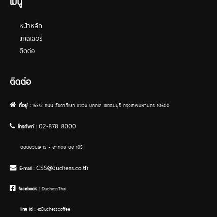
เมนู
หน้าหลัก
เ
แกลเลอรี่
ติดต่อ
ติดต่อ
ที่อยู่ :
155/2 ถนน รัชดาภิเษก แขวง บุคคโล เขตธนบุรี กรุงเทพมหานคร 10600
02-878 8000
โทรศัพท์ :
ติดต่อวันเสาร์ - อาทิตย์ ต่อ 105
CSS@duchess.co.th
E-mail :
facebook :
DuchessThai
line Id :
@Duchesscoffee