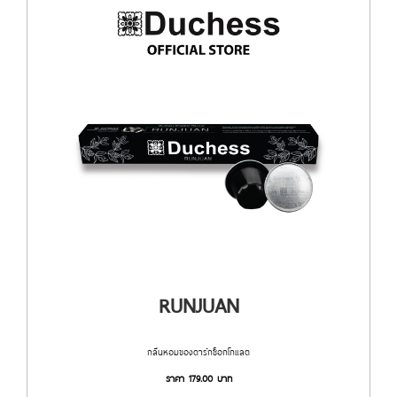
RUNJUAN
กลิ่นหอมของดาร์กช็อกโกแลต
ราคา
179.00
บาท