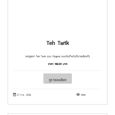
Teh Tarik
แคปซูลชา Teh Tarik แบบ Original แบบต้นตำหรับที่มาเลเซียแท้ๆ
ราคา
199.00
บาท
ดูรายละเอียด
27 ก.พ. 2566
6961