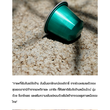
"กาแฟที่เข้มข้นแต่จัดจ้าน อันเป็นเอกลักษณ์ของอิตาลี่ จากส่วนผสมลงตัวของ
สุดยอดอาราบิก้าจากแอฟริกาและ บราซิล ที่ให้รสชาติเข้มจัดจ้านเหมือนไวน์ นุ่ม
ด้วย ช็อกโกแลต และเสริมความแข้มแต่หอมด้วยโรบัสต้าจากดอยสูงทางเหนือของ
ไทย"