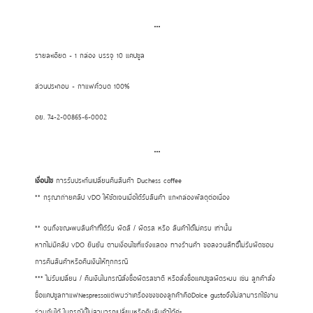
...
รายละเอียด - 1 กล่อง บรรจุ 10 แคปซูล
ส่วนประกอบ - กาแฟคั่วบด 100%
อย. 74-2-00865-6-0002
...
เงื่อนไข
การรับประกันเปลี่ยนคืนสินค้า Duchess coffee
** กรุณาถ่ายคลิป VDO ให้ชัดเจนเมื่อได้รับสินค้า แกะกล่องพัสดุต่อเนื่อง
** จนถึงขณะพบสินค้าที่ได้รับ ผิดสี / ผิดรส หรือ สินค้าได้ไม่ครบ เท่านั้น
หากไม่มีคลิป VDO ยืนยัน ตามเงื่อนไขที่แจ้งแสดง ทางร้านค้า ขอสงวนสิทธิ์ไม่รับผิดชอบ
การคืนสินค้าหรือคืนเงินให้ทุกกรณี
*** ไม่รับเปลี่ยน / คืนเงินในกรณีสั่งซื้อผิดรสชาติ หรือสั่งซื้อแคปซูลผิดระบบ เช่น ลูกค้าสั่ง
ซื้อแคปซูลกาแฟNespressoแต่พบว่าเครื่องชงของลูกค้าคือDolce gustoจึงไม่สามารถใช้งาน
ร่วมกันได้ ในกรณีนี้ไม่สามารถเปลี่ยนหรือคืนสินค้าได้ค่ะ