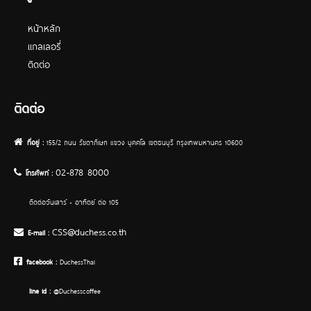
หน้าหลัก
เ
แกลเลอรี่
ติดต่อ
ติดต่อ
ที่อยู่ :
155/2 ถนน รัชดาภิเษก แขวง บุคคโล เขตธนบุรี กรุงเทพมหานคร 10600
02-878 8000
โทรศัพท์ :
ติดต่อวันเสาร์ - อาทิตย์ ต่อ 105
CSS@duchess.co.th
E-mail :
facebook :
DuchessThai
line Id :
@Duchesscoffee